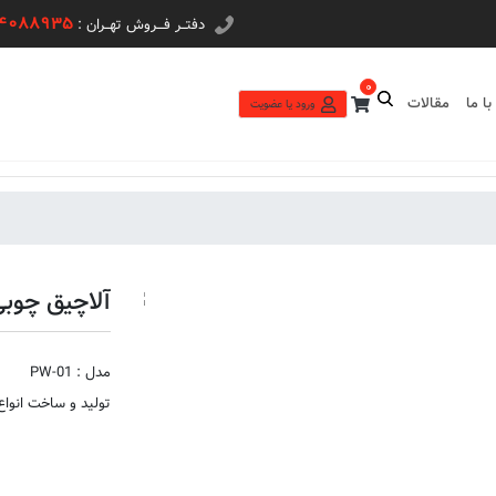
44088935
دفتــر فـــروش تهــران :
0
ا ما
مقالات
ورود یا عضویت
آلاچیق چوبی -01
مدل : PW-01
تولید و ساخت انوا