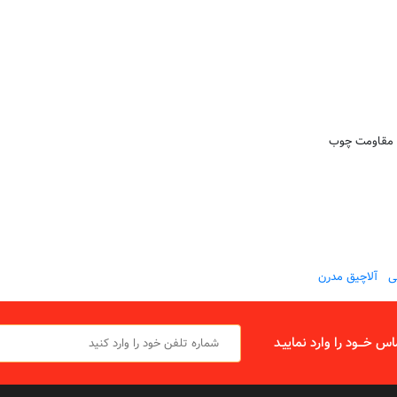
و مقاومت چوب
ی
آلاچیق مدرن
س خـــود را وارد نماييـد