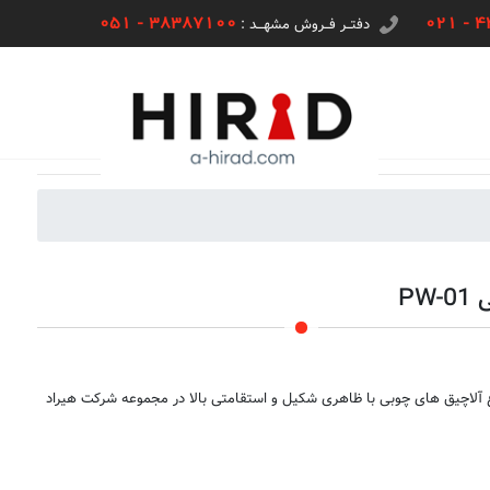
051 - 38387100
021 - 
دفتــر فــروش مشهـــد :
PW
ع آلاچیق های چوبی با ظاهری شکیل و استقامتی بالا در مجموعه شرکت هیراد