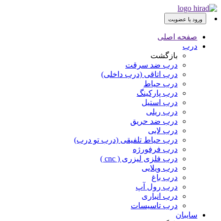
ورود یا عضویت
صفحه اصلی
درب
بازگشت
درب ضد سرقت
درب اتاقی (درب داخلی)
درب حیاط
درب پارکینگ
درب استیل
درب ریلی
درب ضد حریق
درب لابی
درب حیاط تلفیقی (درب تو درب)
درب فرفورژه
درب فلزی لیزری ( cnc )
درب ویلایی
درب باغ
درب رول آپ
درب انباری
درب تاسیسات
سایبان