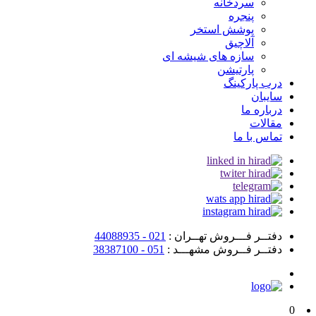
سردخانه
پنجره
پوشش استخر
آلاچیق
سازه های شیشه ای
پارتیشن
درب پارکینگ
سایبان
درباره ما
مقالات
تماس با ما
دفتــر فـــروش تهــران :
021 - 44088935
دفتــر فــروش مشهـــد :
051 - 38387100
0