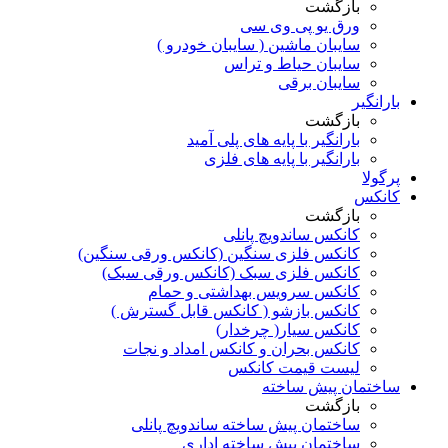
بازگشت
ورق یو پی وی سی
سایبان ماشین ( سایبان خودرو )
سایبان حیاط و تراس
سایبان برقی
بارانگیر
بازگشت
بارانگیر با پایه های پلی آمید
بارانگیر با پایه های فلزی
پرگولا
کانکس
بازگشت
کانکس ساندویچ پانلی
کانکس فلزی سنگین (کانکس ورقی سنگین)
کانکس فلزی سبک (کانکس ورقی سبک)
کانکس سرویس بهداشتی و حمام
کانکس بازشو ( کانکس قابل گسترش )
کانکس سیار( چرخدار)
کانکس بحران و کانکس امداد و نجات
لیست قیمت کانکس
ساختمان پیش ساخته
بازگشت
ساختمان پیش ساخته ساندویچ پانلی
ساختمان پیش ساخته اداری