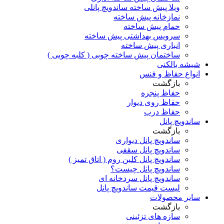
ویلا پیش ساخته ساندویچ پانلی
نمازخانه پیش ساخته
حمام پیش ساخته
سرویس بهداشتی پیش ساخته
انباری پیش ساخته
ساختمان پیش ساخته چوبی ( کلبه چوبی )
شیشه بالکنی
انواع حفاظ و فنس
بازگشت
حفاظ پنجره
حفاظ روی دیوار
حفاظ درب
ساندویچ پانل
بازگشت
ساندویچ پانل دیواری
ساندویچ پانل سقفی
ساندویچ پانل کلین روم ( اتاق تمیز )
ساندویچ پانل چیست؟
ساندویچ پانل سردخانه ای
لیست قیمت ساندویچ پانل
سایر محصولات
بازگشت
سازه های تزئینی