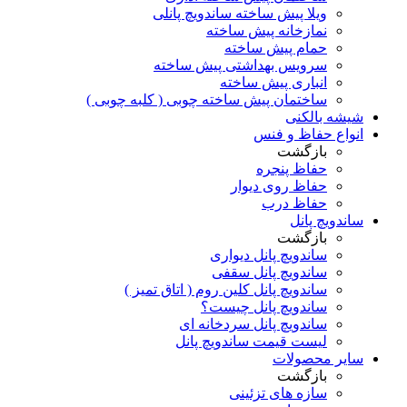
ویلا پیش ساخته ساندویچ پانلی
نمازخانه پیش ساخته
حمام پیش ساخته
سرویس بهداشتی پیش ساخته
انباری پیش ساخته
ساختمان پیش ساخته چوبی ( کلبه چوبی )
شیشه بالکنی
انواع حفاظ و فنس
بازگشت
حفاظ پنجره
حفاظ روی دیوار
حفاظ درب
ساندویچ پانل
بازگشت
ساندویچ پانل دیواری
ساندویچ پانل سقفی
ساندویچ پانل کلین روم ( اتاق تمیز )
ساندویچ پانل چیست؟
ساندویچ پانل سردخانه ای
لیست قیمت ساندویچ پانل
سایر محصولات
بازگشت
سازه های تزئینی