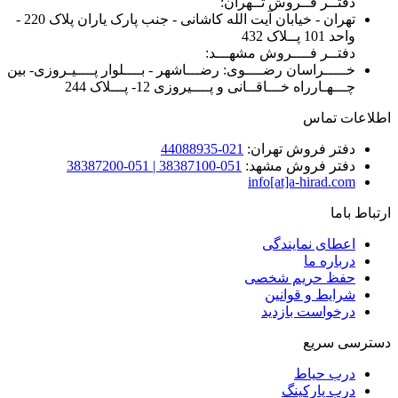
دفتــر فــروش تــهران:
تهران - خیابان آیت الله کاشانی - جنب پارک یاران پلاک 220 -
واحد 101 پــلاک 432
دفتــر فــــروش مشهـــد:
خـــــراسان رضــــوی: رضـــاشهر - بــــلوار پــــیـروزی- بین
چـــهـارراه خـــاقــانی و پــــیروزی 12- پـــلاک 244
اطلاعات تماس
دفتر فروش تهران:
021-44088935
دفتر فروش مشهد:
051-38387100 | 051-38387200
info[at]a-hirad.com
ارتباط باما
اعطای نمایندگی
درباره ما
حفظ حریم شخصی
شرایط و قوانین
درخواست بازدید
دسترسی سریع
درب حیاط
درب پارکینگ