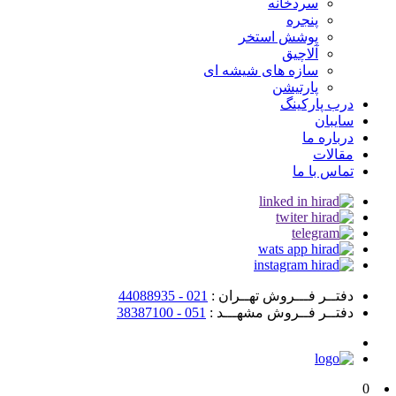
سردخانه
پنجره
پوشش استخر
آلاچیق
سازه های شیشه ای
پارتیشن
درب پارکینگ
سایبان
درباره ما
مقالات
تماس با ما
دفتــر فـــروش تهــران :
021 - 44088935
دفتــر فــروش مشهـــد :
051 - 38387100
0