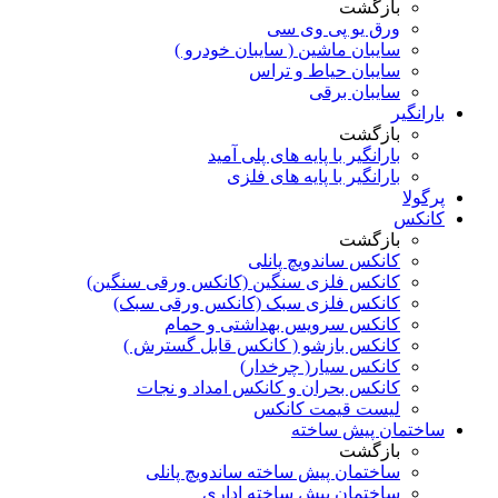
بازگشت
ورق یو پی وی سی
سایبان ماشین ( سایبان خودرو )
سایبان حیاط و تراس
سایبان برقی
بارانگیر
بازگشت
بارانگیر با پایه های پلی آمید
بارانگیر با پایه های فلزی
پرگولا
کانکس
بازگشت
کانکس ساندویچ پانلی
کانکس فلزی سنگین (کانکس ورقی سنگین)
کانکس فلزی سبک (کانکس ورقی سبک)
کانکس سرویس بهداشتی و حمام
کانکس بازشو ( کانکس قابل گسترش )
کانکس سیار( چرخدار)
کانکس بحران و کانکس امداد و نجات
لیست قیمت کانکس
ساختمان پیش ساخته
بازگشت
ساختمان پیش ساخته ساندویچ پانلی
ساختمان پیش ساخته اداری