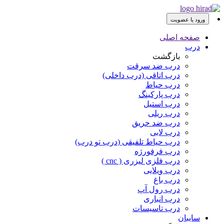
ورود یا عضویت
صفحه اصلی
درب
بازگشت
درب ضد سرقت
درب اتاقی (درب داخلی)
درب حیاط
درب پارکینگ
درب استیل
درب ریلی
درب ضد حریق
درب لابی
درب حیاط تلفیقی (درب تو درب)
درب فرفورژه
درب فلزی لیزری ( cnc )
درب ویلایی
درب باغ
درب رول آپ
درب انباری
درب تاسیسات
سایبان