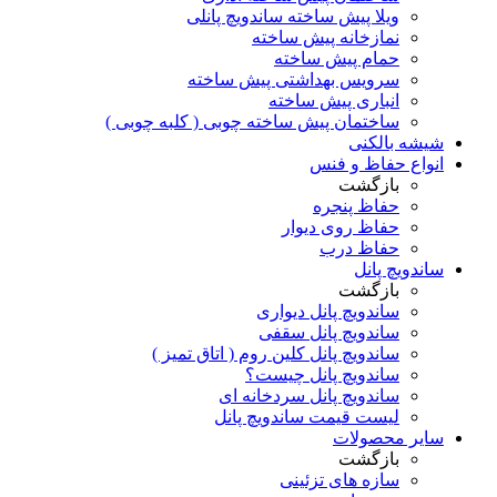
ویلا پیش ساخته ساندویچ پانلی
نمازخانه پیش ساخته
حمام پیش ساخته
سرویس بهداشتی پیش ساخته
انباری پیش ساخته
ساختمان پیش ساخته چوبی ( کلبه چوبی )
شیشه بالکنی
انواع حفاظ و فنس
بازگشت
حفاظ پنجره
حفاظ روی دیوار
حفاظ درب
ساندویچ پانل
بازگشت
ساندویچ پانل دیواری
ساندویچ پانل سقفی
ساندویچ پانل کلین روم ( اتاق تمیز )
ساندویچ پانل چیست؟
ساندویچ پانل سردخانه ای
لیست قیمت ساندویچ پانل
سایر محصولات
بازگشت
سازه های تزئینی