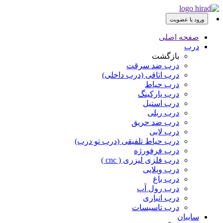
ورود یا عضویت
صفحه اصلی
درب
بازگشت
درب ضد سرقت
درب اتاقی (درب داخلی)
درب حیاط
درب پارکینگ
درب استیل
درب ریلی
درب ضد حریق
درب لابی
درب حیاط تلفیقی (درب تو درب)
درب فرفورژه
درب فلزی لیزری ( cnc )
درب ویلایی
درب باغ
درب رول آپ
درب انباری
درب تاسیسات
سایبان