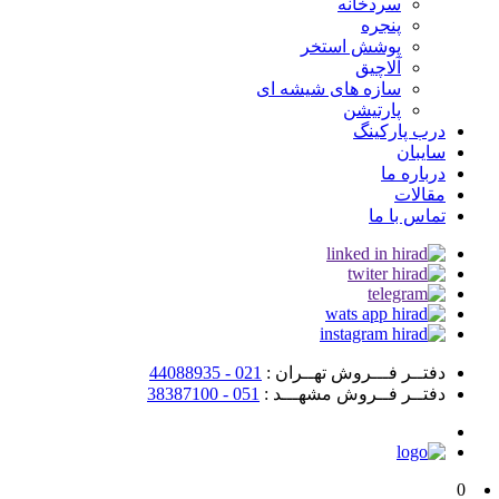
سردخانه
پنجره
پوشش استخر
آلاچیق
سازه های شیشه ای
پارتیشن
درب پارکینگ
سایبان
درباره ما
مقالات
تماس با ما
دفتــر فـــروش تهــران :
021 - 44088935
دفتــر فــروش مشهـــد :
051 - 38387100
0