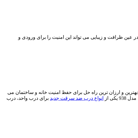
ی افزایش امنیت یک ساختمان بهترین و اولین گزینه نصب یک درب ضد سرقت با کیفیت و استاندارد می باشد. درب ضد سرقت مدل 938 در عین ظرافت و زیبایی می تواند این امنیت را برای ورودی و
درب ضد سرقت مدل 938 باعث ایجاد امنیت و آرامش برای اعضای خانواده و یا ساکنین ساختمان می شود. نصب درب ضد سرقت مدل 938بهترین و ارزان ترین راه حل برای حفظ امنیت خانه و ساختمان می
کی از
انواع درب ضد سرقت جدید
برای درب واحد، درب