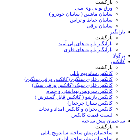
بازگشت
ورق یو پی وی سی
سایبان ماشین ( سایبان خودرو )
سایبان حیاط و تراس
سایبان برقی
بارانگیر
بازگشت
بارانگیر با پایه های پلی آمید
بارانگیر با پایه های فلزی
پرگولا
کانکس
بازگشت
کانکس ساندویچ پانلی
کانکس فلزی سنگین (کانکس ورقی سنگین)
کانکس فلزی سبک (کانکس ورقی سبک)
کانکس سرویس بهداشتی و حمام
کانکس بازشو ( کانکس قابل گسترش )
کانکس سیار( چرخدار)
کانکس بحران و کانکس امداد و نجات
لیست قیمت کانکس
ساختمان پیش ساخته
بازگشت
ساختمان پیش ساخته ساندویچ پانلی
ساختمان پیش ساخته اداری