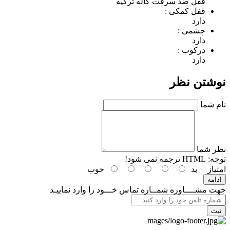
قفل ضد سرقت کاله ترکیه
قفل کمکی :
دارد
چشمی :
دارد
درکوب :
دارد
نوشتن نظر
نام شما
نظر شما
توجه:
HTML ترجمه نمی شود!
امتیاز
بد
خوب
ادامه
جهت مشــــاوره شمــاره تماس خـــود را وارد نماييـد
ثبت