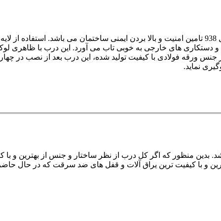
مهمترین ویژگی و به عبارتی مهمترین وظیفه ی درب ضد سرقت مدل 938 تامین امنیت و بالا بردن ایمنی
938 در برای فشارهای بیرونی و دستکاری های خارجی به خوبی تاب می آورد. این درب 
 کار شما محافظت نماید. چهارچوب درب ضد سرقت مدل 938 از جنس ورقه فولادی با کیفیت تولید شده
یری نماید.
دین منظور که اگر کل درب از نظر ساختار و جنس از بهترین و با کیف
 فراهم نخواهد شد. بر روی درب ضد سرقت مدل 938 از بهترین و با کیفیت ترین یراق آلات و قفل ها