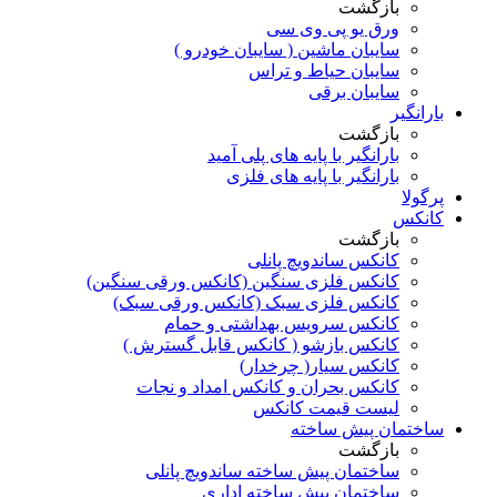
بازگشت
ورق یو پی وی سی
سایبان ماشین ( سایبان خودرو )
سایبان حیاط و تراس
سایبان برقی
بارانگیر
بازگشت
بارانگیر با پایه های پلی آمید
بارانگیر با پایه های فلزی
پرگولا
کانکس
بازگشت
کانکس ساندویچ پانلی
کانکس فلزی سنگین (کانکس ورقی سنگین)
کانکس فلزی سبک (کانکس ورقی سبک)
کانکس سرویس بهداشتی و حمام
کانکس بازشو ( کانکس قابل گسترش )
کانکس سیار( چرخدار)
کانکس بحران و کانکس امداد و نجات
لیست قیمت کانکس
ساختمان پیش ساخته
بازگشت
ساختمان پیش ساخته ساندویچ پانلی
ساختمان پیش ساخته اداری