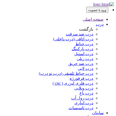
ورود یا عضویت
صفحه اصلی
درب
بازگشت
درب ضد سرقت
درب اتاقی (درب داخلی)
درب حیاط
درب پارکینگ
درب استیل
درب ریلی
درب ضد حریق
درب لابی
درب حیاط تلفیقی (درب تو درب)
درب فرفورژه
درب فلزی لیزری ( cnc )
درب ویلایی
درب باغ
درب رول آپ
درب انباری
درب تاسیسات
سایبان