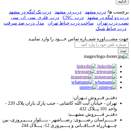
ادامه
برچسب ها:
درب مشهد
درب در مشهد
درب تک لنگه در مشهد
درب دو لنگه در مشهد
درب_CNC
درب_فلزی_سی_ان_سی
نصب درب تهران
ساخت درب حیاط تهران
مدل درب ضد سرقت
درب حیاط شیک
جهت مشــــاوره شمــاره تماس خـــود را وارد نماييـد
ثبت
دفتــر فــروش تــهران:
تهران - خیابان آیت الله کاشانی - جنب پارک یاران پلاک 220 -
واحد 101 پــلاک 432
دفتــر فــــروش مشهـــد:
خـــــراسان رضــــوی: رضـــاشهر - بــــلوار پــــیـروزی- بین
چـــهـارراه خـــاقــانی و پــــیروزی 12- پـــلاک 244