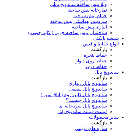
ویلا پیش ساخته ساندویچ پانلی
نمازخانه پیش ساخته
حمام پیش ساخته
سرویس بهداشتی پیش ساخته
انباری پیش ساخته
ساختمان پیش ساخته چوبی ( کلبه چوبی )
شیشه بالکنی
انواع حفاظ و فنس
بازگشت
حفاظ پنجره
حفاظ روی دیوار
حفاظ درب
ساندویچ پانل
بازگشت
ساندویچ پانل دیواری
ساندویچ پانل سقفی
ساندویچ پانل کلین روم ( اتاق تمیز )
ساندویچ پانل چیست؟
ساندویچ پانل سردخانه ای
لیست قیمت ساندویچ پانل
سایر محصولات
بازگشت
سازه های تزئینی