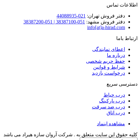
اطلاعات تماس
دفتر فروش تهران:
021-44088935
دفتر فروش مشهد:
051-38387100 | 051-38387200
info[at]a-hirad.com
ارتباط باما
اعطای نمایندگی
درباره ما
حفظ حریم شخصی
شرایط و قوانین
درخواست بازدید
دسترسی سریع
درب حیاط
درب پارکینگ
درب ضد سرقت
درب اتاق
مشاهده اینماد
كليه حقوق اين سايت متعلق به .
شركت آروان سازه هیراد
می باشد