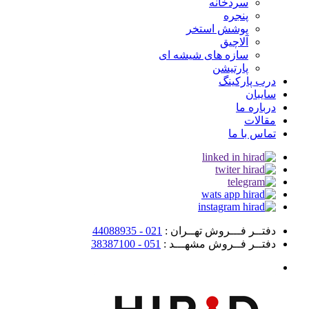
سردخانه
پنجره
پوشش استخر
آلاچیق
سازه های شیشه ای
پارتیشن
درب پارکینگ
سایبان
درباره ما
مقالات
تماس با ما
دفتــر فـــروش تهــران :
021 - 44088935
دفتــر فــروش مشهـــد :
051 - 38387100