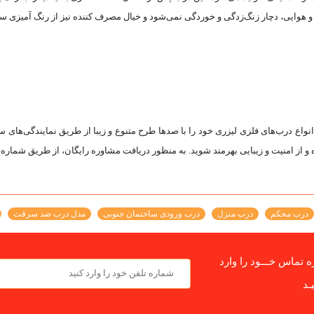
 هوایی، دچار زنگ‌زدگی و خوردگی نمی‌شود و خیال مصرف کننده نیز از رنگ آمیزی سال
انواع درب‌های فلزی لیزری خود را با صدها طرح متنوع و زیبا از طریق نمایندگی‌های 
بایی بهرمند شوید. به منظور دریافت مشاوره رایگان، از طریق شماره تماس 05138387100، با ما در ارتباط
درب محکم
درب منزل
درب ورودی ساختمان جنوبی
مدل درب ضد سرقت
 تماس خـــود را وارد
ـد