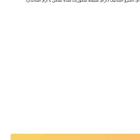
 ای الکترو استاتیک دارای شیشه سکوریت شده نشکن با آرم استاندارد