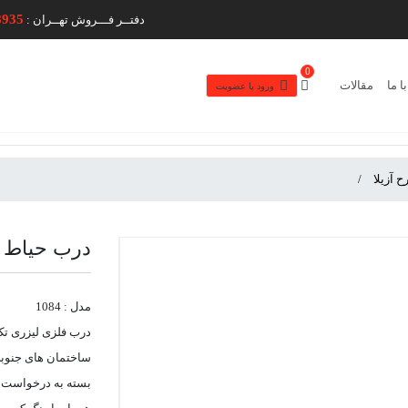
8935
دفتــر فـــروش تهــران :
0
ا ما
مقالات
ورود یا عضویت
درب حیاط تک لنگه 
مدل : 1084
ساختمان های جنوبی
بسته به درخواست مش