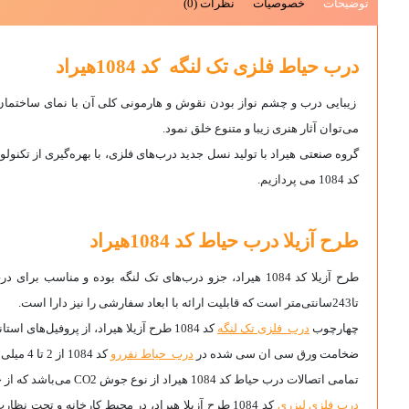
توضیحات
خصوصیات
نظرات (0)
درب حیاط فلزی تک لنگه کد 1084هیراد
زیبایی درب و چشم نواز بودن نقوش و هارمونی کلی آن با نمای ساختمان ا
می‌توان آثار هنری زیبا و متنوع خلق نمود.
گروه صنعتی هیراد با تولید نسل جدید درب‌های فلزی، با بهره‌گیری از تکنولو
کد 1084 می پردازیم.
طرح آزیلا درب حیاط کد 1084هیراد
تا243سانتی‌متر است که قابلیت ارائه با ابعاد سفارشی را نیز دارا است.
چهارچوب
درب فلزی تک لنگه
کد 1084 طرح آزیلا هیراد، از پروفیل‌های استاندارد و با کیفیت 80×40 سانتی‌متر ساخته شده و درب را به سازه‌ای مستحکم و ضد دیلم تبدیل نموده است.
ضخامت ورق سی ان سی شده در
درب حیاط نفررو
کد 1084 از 2 تا 4 میلی‌متر، بسته به انتخاب مشتری متغیر است.
تمامی اتصالات درب حیاط کد 1084 هیراد از نوع جوش CO2 می‌باشد که از جوش پذیری بالایی برخوردار است. استفاده از جوش CO2 منجر به اتصال محکم دو سطح فلزی و تولید سازه‌ای مستحکم می‌گردد.
درب فلزی لیزری
کد 1084 طرح آزیلا هیراد، در محیط کارخانه و تحت