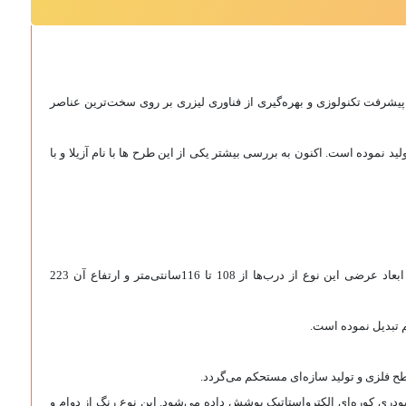
پیشرفت تکنولوزی و بهره‌گیری از فناوری لیزری بر روی سخت‌ترین عناصر
ید نموده است. اکنون به بررسی بیشتر یکی از این طرح ها با نام آزیلا و با
طرح آزیلا کد 1084 هیراد، جزو درب‌های تک لنگه بوده و مناسب برای درب ورودی ساختمان، درب ورودی مجتمع‌های مسکونی، درب آپارتمان و ... می‌باشد. ابعاد عرضی این نوع از درب‌ها از 108 تا 116سانتی‌متر و ارتفاع آن 223
گ پودری کوره‌ای الکترواستاتیک پوشش داده می‌شود. این نوع رنگ از دوام و