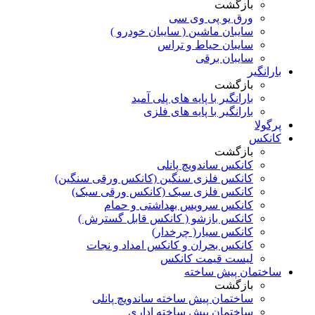
بازگشت
ورق یو پی وی سی
سایبان ماشین ( سایبان خودرو )
سایبان حیاط و تراس
سایبان برقی
بارانگیر
بازگشت
بارانگیر با پایه های پلی آمید
بارانگیر با پایه های فلزی
پرگولا
کانکس
بازگشت
کانکس ساندویچ پانلی
کانکس فلزی سنگین (کانکس ورقی سنگین)
کانکس فلزی سبک (کانکس ورقی سبک)
کانکس سرویس بهداشتی و حمام
کانکس بازشو ( کانکس قابل گسترش )
کانکس سیار( چرخدار)
کانکس بحران و کانکس امداد و نجات
لیست قیمت کانکس
ساختمان پیش ساخته
بازگشت
ساختمان پیش ساخته ساندویچ پانلی
ساختمان پیش ساخته اداری