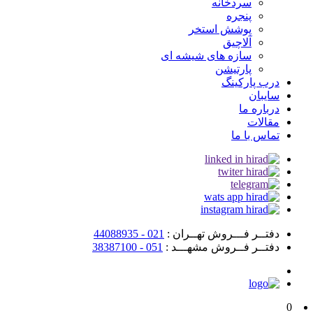
سردخانه
پنجره
پوشش استخر
آلاچیق
سازه های شیشه ای
پارتیشن
درب پارکینگ
سایبان
درباره ما
مقالات
تماس با ما
دفتــر فـــروش تهــران :
021 - 44088935
دفتــر فــروش مشهـــد :
051 - 38387100
0