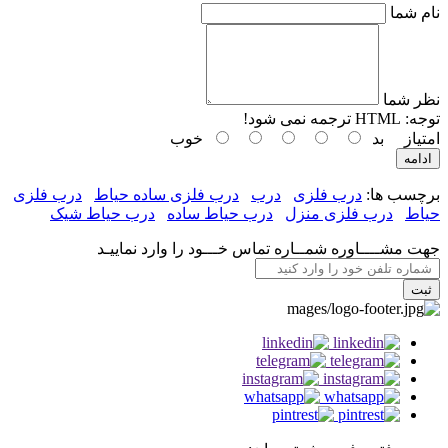
نام شما
نظر شما
توجه:
HTML ترجمه نمی شود!
امتیاز
بد
خوب
ادامه
برچسب ها:
درب فلزی
درب
درب فلزی ساده حیاط
درب فلزی
حیاط
درب فلزی منزل
درب حیاط ساده
درب حیاط شیک
جهت مشــــاوره شمــاره تماس خـــود را وارد نماييـد
ثبت