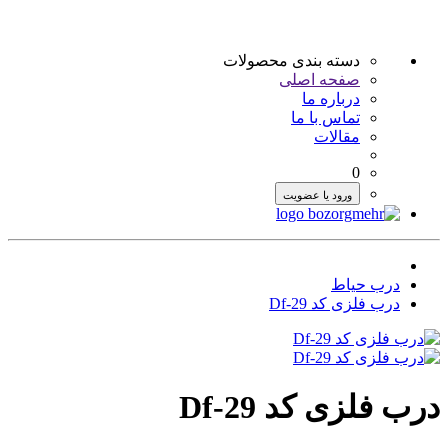
دسته بندی محصولات
صفحه اصلی
درباره ما
تماس با ما
مقالات
0
ورود یا عضویت
درب حیاط
درب فلزی کد Df-29
درب فلزی کد Df-29