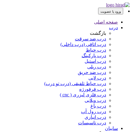
ورود یا عضویت
صفحه اصلی
درب
بازگشت
درب ضد سرقت
درب اتاقی (درب داخلی)
درب حیاط
درب پارکینگ
درب استیل
درب ریلی
درب ضد حریق
درب لابی
درب حیاط تلفیقی (درب تو درب)
درب فرفورژه
درب فلزی لیزری ( cnc )
درب ویلایی
درب باغ
درب رول آپ
درب انباری
درب تاسیسات
سایبان