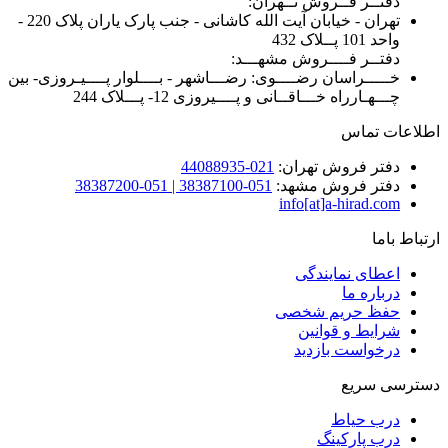
دفتــر فــروش تــهران:
تهران - خیابان آیت الله کاشانی - جنب پارک یاران پلاک 220 -
واحد 101 پــلاک 432
دفتــر فــــروش مشهـــد:
خـــــراسان رضــــوی: رضـــاشهر - بــــلوار پــــیـروزی- بین
چـــهـارراه خـــاقــانی و پــــیروزی 12- پـــلاک 244
اطلاعات تماس
دفتر فروش تهران:
021-44088935
دفتر فروش مشهد:
051-38387100 | 051-38387200
info[at]a-hirad.com
ارتباط باما
اعطای نمایندگی
درباره ما
حفظ حریم شخصی
شرایط و قوانین
درخواست بازدید
دسترسی سریع
درب حیاط
درب پارکینگ