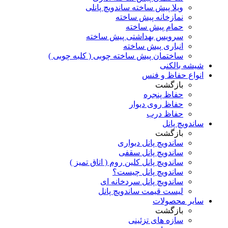
ویلا پیش ساخته ساندویچ پانلی
نمازخانه پیش ساخته
حمام پیش ساخته
سرویس بهداشتی پیش ساخته
انباری پیش ساخته
ساختمان پیش ساخته چوبی ( کلبه چوبی )
شیشه بالکنی
انواع حفاظ و فنس
بازگشت
حفاظ پنجره
حفاظ روی دیوار
حفاظ درب
ساندویچ پانل
بازگشت
ساندویچ پانل دیواری
ساندویچ پانل سقفی
ساندویچ پانل کلین روم ( اتاق تمیز )
ساندویچ پانل چیست؟
ساندویچ پانل سردخانه ای
لیست قیمت ساندویچ پانل
سایر محصولات
بازگشت
سازه های تزئینی