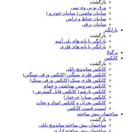
بازگشت
ورق یو پی وی سی
سایبان ماشین ( سایبان خودرو )
سایبان حیاط و تراس
سایبان برقی
بارانگیر
بازگشت
بارانگیر با پایه های پلی آمید
بارانگیر با پایه های فلزی
پرگولا
کانکس
بازگشت
کانکس ساندویچ پانلی
کانکس فلزی سنگین (کانکس ورقی سنگین)
کانکس فلزی سبک (کانکس ورقی سبک)
کانکس سرویس بهداشتی و حمام
کانکس بازشو ( کانکس قابل گسترش )
کانکس سیار( چرخدار)
کانکس بحران و کانکس امداد و نجات
لیست قیمت کانکس
ساختمان پیش ساخته
بازگشت
ساختمان پیش ساخته ساندویچ پانلی
ساختمان پیش ساخته اداری