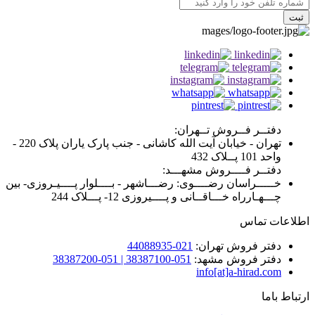
ثبت
دفتــر فــروش تــهران:
تهران - خیابان آیت الله کاشانی - جنب پارک یاران پلاک 220 -
واحد 101 پــلاک 432
دفتــر فــــروش مشهـــد:
خـــــراسان رضــــوی: رضـــاشهر - بــــلوار پــــیـروزی- بین
چـــهـارراه خـــاقــانی و پــــیروزی 12- پـــلاک 244
اطلاعات تماس
دفتر فروش تهران:
021-44088935
دفتر فروش مشهد:
051-38387100 | 051-38387200
info[at]a-hirad.com
ارتباط باما