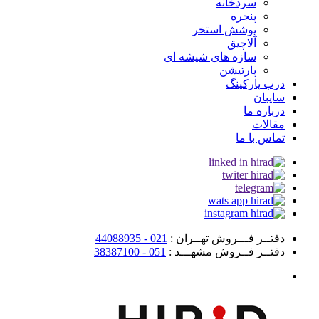
سردخانه
پنجره
پوشش استخر
آلاچیق
سازه های شیشه ای
پارتیشن
درب پارکینگ
سایبان
درباره ما
مقالات
تماس با ما
دفتــر فـــروش تهــران :
021 - 44088935
دفتــر فــروش مشهـــد :
051 - 38387100