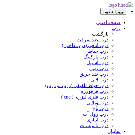
ورود یا عضویت
صفحه اصلی
درب
بازگشت
درب ضد سرقت
درب اتاقی (درب داخلی)
درب حیاط
درب پارکینگ
درب استیل
درب ریلی
درب ضد حریق
درب لابی
درب حیاط تلفیقی (درب تو درب)
درب فرفورژه
درب فلزی لیزری ( cnc )
درب ویلایی
درب باغ
درب رول آپ
درب انباری
درب تاسیسات
سایبان