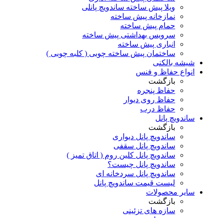
ویلا پیش ساخته ساندویچ پانلی
نمازخانه پیش ساخته
حمام پیش ساخته
سرویس بهداشتی پیش ساخته
انباری پیش ساخته
ساختمان پیش ساخته چوبی ( کلبه چوبی )
شیشه بالکنی
انواع حفاظ و فنس
بازگشت
حفاظ پنجره
حفاظ روی دیوار
حفاظ درب
ساندویچ پانل
بازگشت
ساندویچ پانل دیواری
ساندویچ پانل سقفی
ساندویچ پانل کلین روم ( اتاق تمیز )
ساندویچ پانل چیست؟
ساندویچ پانل سردخانه ای
لیست قیمت ساندویچ پانل
سایر محصولات
بازگشت
سازه های تزئینی