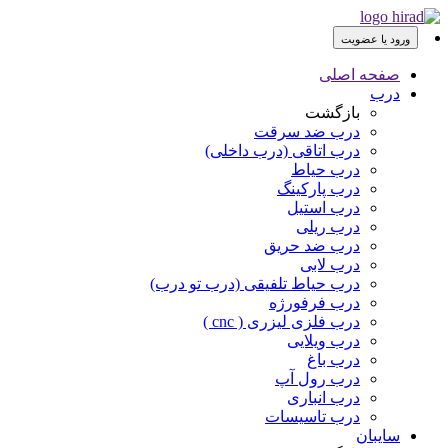
ورود یا عضویت
صفحه اصلی
درب
بازگشت
درب ضد سرقت
درب اتاقی (درب داخلی)
درب حیاط
درب پارکینگ
درب استیل
درب ریلی
درب ضد حریق
درب لابی
درب حیاط تلفیقی (درب تو درب)
درب فرفورژه
درب فلزی لیزری ( cnc )
درب ویلایی
درب باغ
درب رول آپ
درب انباری
درب تاسیسات
سایبان