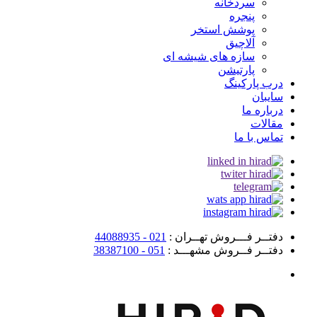
سردخانه
پنجره
پوشش استخر
آلاچیق
سازه های شیشه ای
پارتیشن
درب پارکینگ
سایبان
درباره ما
مقالات
تماس با ما
دفتــر فـــروش تهــران :
021 - 44088935
دفتــر فــروش مشهـــد :
051 - 38387100