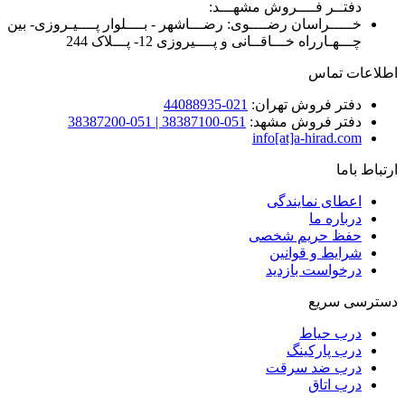
دفتــر فــــروش مشهـــد:
خـــــراسان رضــــوی: رضـــاشهر - بــــلوار پــــیـروزی- بین
چـــهـارراه خـــاقــانی و پــــیروزی 12- پـــلاک 244
اطلاعات تماس
دفتر فروش تهران:
021-44088935
دفتر فروش مشهد:
051-38387100 | 051-38387200
info[at]a-hirad.com
ارتباط باما
اعطای نمایندگی
درباره ما
حفظ حریم شخصی
شرایط و قوانین
درخواست بازدید
دسترسی سریع
درب حیاط
درب پارکینگ
درب ضد سرقت
درب اتاق