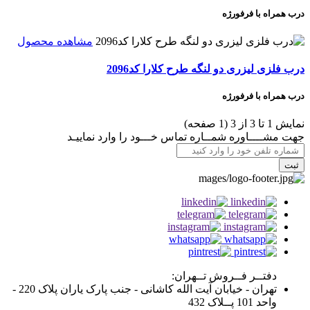
درب همراه با فرفورژه
مشاهده محصول
درب فلزی لیزری دو لنگه طرح کلارا کد2096
درب همراه با فرفورژه
نمايش 1 تا 3 از 3 (1 صفحه)
جهت مشــــاوره شمــاره تماس خـــود را وارد نماييـد
ثبت
دفتــر فــروش تــهران:
تهران - خیابان آیت الله کاشانی - جنب پارک یاران پلاک 220 -
واحد 101 پــلاک 432