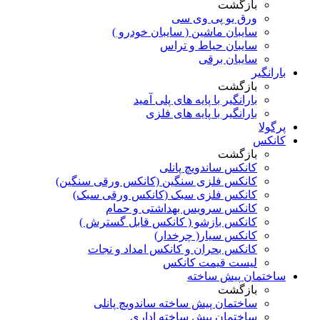
بازگشت
ورق یو پی وی سی
سایبان ماشین ( سایبان خودرو )
سایبان حیاط و تراس
سایبان برقی
بارانگیر
بازگشت
بارانگیر با پایه های پلی آمید
بارانگیر با پایه های فلزی
پرگولا
کانکس
بازگشت
کانکس ساندویچ پانلی
کانکس فلزی سنگین (کانکس ورقی سنگین)
کانکس فلزی سبک (کانکس ورقی سبک)
کانکس سرویس بهداشتی و حمام
کانکس بازشو ( کانکس قابل گسترش )
کانکس سیار( چرخدار)
کانکس بحران و کانکس امداد و نجات
لیست قیمت کانکس
ساختمان پیش ساخته
بازگشت
ساختمان پیش ساخته ساندویچ پانلی
ساختمان پیش ساخته اداری