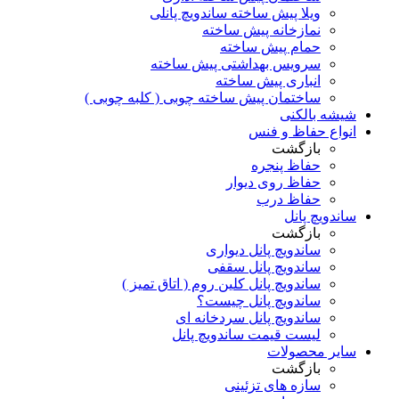
ویلا پیش ساخته ساندویچ پانلی
نمازخانه پیش ساخته
حمام پیش ساخته
سرویس بهداشتی پیش ساخته
انباری پیش ساخته
ساختمان پیش ساخته چوبی ( کلبه چوبی )
شیشه بالکنی
انواع حفاظ و فنس
بازگشت
حفاظ پنجره
حفاظ روی دیوار
حفاظ درب
ساندویچ پانل
بازگشت
ساندویچ پانل دیواری
ساندویچ پانل سقفی
ساندویچ پانل کلین روم ( اتاق تمیز )
ساندویچ پانل چیست؟
ساندویچ پانل سردخانه ای
لیست قیمت ساندویچ پانل
سایر محصولات
بازگشت
سازه های تزئینی