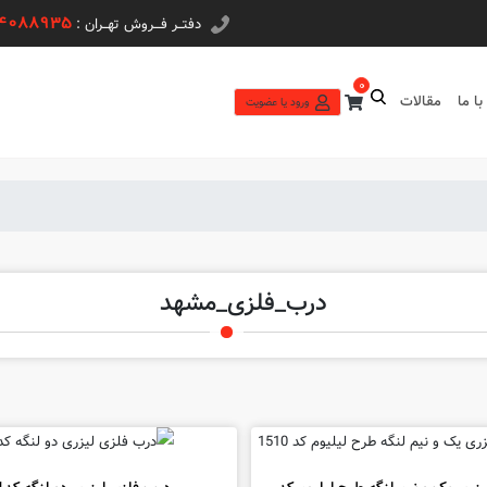
44088935
دفتــر فـــروش تهــران :
0
ا ما
مقالات
ورود یا عضویت
درب_فلزی_مشهد