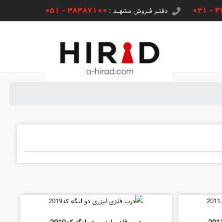
051 - 38387100
021 - 
دفتــر فــروش مشهـــد :